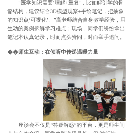
“
医学知识需要
‘
理解
+
重复
’
，比如解剖学的骨
骼结构，建议结合
3D
模型观察
+
手绘笔记，把抽象
的知识点
‘
可视化
’
。
”
高
老师结合自身教学经验，用
生动的案例拆解学习难点；现场，同学们纷纷拿出
笔记本认真记录，时而点头赞同，时而举手追问。
��
师生互动：在倾听中传递温暖力量
座谈会不仅是
“
答疑解惑
”
的平台，更是师生间