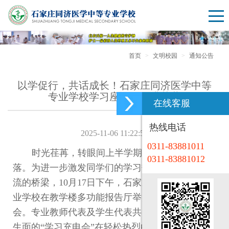
首页
文明校园
通知公告
以学促行，共话成长！石家庄同济医学中等
专业学校学习座谈会圆满落幕
在线客服
热线电话
2025-11-06 11:22:50
0311-83881011
时光荏苒，转眼间
上半学期的
学习即将告一段
0311-83881012
落。为进一步激发同学们的学习热情，搭建师生交
流的桥梁，
10
月
17
日下午，石家庄同济医学中等专
业学校在教学楼多功能报告厅举办主题学习座谈
会。专业教师代表及学生
代表
共同参与，一场别开
生面的
“
学习充电会
”
在轻松热烈的氛围中拉开帷