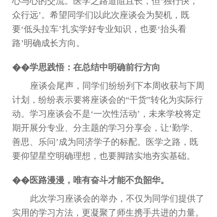
心与心的交流。医学之路道阻且长，但
‘
独行快，
众行远
’
。希望同学们以此次座谈会为契机，既
要
‘
低头拉车
’
扎实学好专业知识，也要
‘
抬头看
路
’
明确成长方向。
��
学思践悟：在总结中明确前行方向
座谈会尾声，同学们
纷纷列
下本周收获与下周
计划，纷纷表示要将座谈会的
“
干货
”
转化为实际行
动。学习座谈会不是
‘
一次性活动
’
，未来学校将定
期开展分专业、分主题的学习分享会，让
‘
勤学、
善思、乐问
’
成为同济学子的标配。医学之路，既
要仰望星空明确理想，也要脚踏实地夯实基础
。
��医路漫漫，唯有奋斗才能不负韶华。
此次学习座谈会的举办，不仅为同学们提供了
实用的学习方法，更凝聚了师生携手共进的力量。