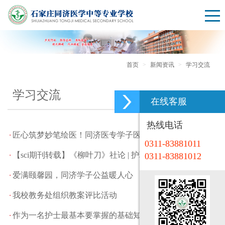
首页
新闻资讯
学习交流
学习交流
在线客服
热线电话
匠心筑梦妙笔绘医！同济医专学子医学图谱：科学严谨与艺术美感的完美融合
0311-83881011
2025-12-12
【sci期刊转载】《柳叶刀》社论 | 护理的未来：来自大流行的经验教训
0311-83881012
爱满颐馨园，同济学子公益暖人心
2025-08-07
2025-12-26
我校教务处组织教案评比活动
2023-12-08
作为一名护士最基本要掌握的基础知识有哪些
2023-02-10